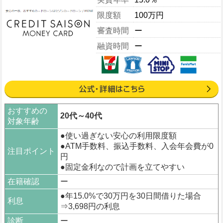
限度額
100万円
審査時間
ー
融資時間
ー
おすすめの
20代～40代
対象年齢
●使い過ぎない安心の利用限度額
●ATM手数料、振込手数料、入会年会費が0
注目ポイント
円
●固定金利なので計画を立てやすい
在籍確認
ー
●年15.0%で30万円を30日間借りた場合
利息
⇒3,698円の利息
診断
ー