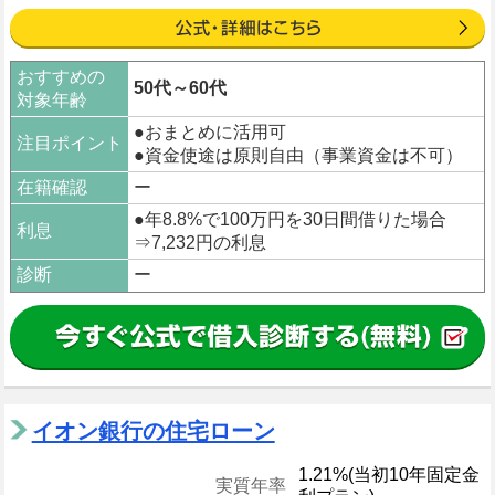
おすすめの
50代～60代
対象年齢
●おまとめに活用可
注目ポイント
●資金使途は原則自由（事業資金は不可）
在籍確認
ー
●年8.8%で100万円を30日間借りた場合
利息
⇒7,232円の利息
診断
ー
イオン銀行の住宅ローン
1.21%(当初10年固定金
実質年率