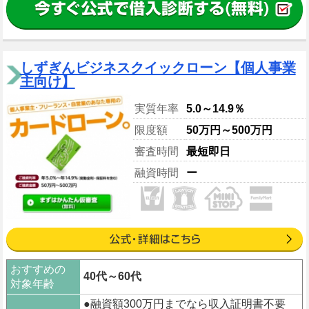
しずぎんビジネスクイックローン【個人事業
主向け】
実質年率
5.0～14.9％
限度額
50万円～500万円
審査時間
最短即日
融資時間
ー
おすすめの
40代～60代
対象年齢
●融資額300万円までなら収入証明書不要