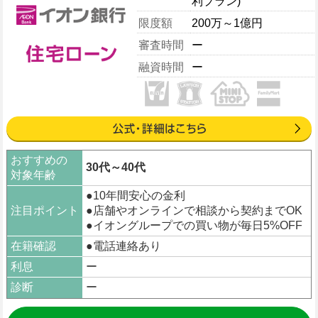
利プラン)
限度額
200万～1億円
審査時間
ー
融資時間
ー
おすすめの
30代～40代
対象年齢
●10年間安心の金利
注目ポイント
●店舗やオンラインで相談から契約までOK
●イオングループでの買い物が毎日5%OFF
在籍確認
●電話連絡あり
利息
ー
診断
ー