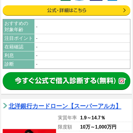
おすすめの
-
対象年齢
注目ポイント
-
在籍確認
-
利息
-
診断
-
北洋銀行カードローン【スーパーアルカ】
実質年率
1.9～14.7％
限度額
10万～1,000万円