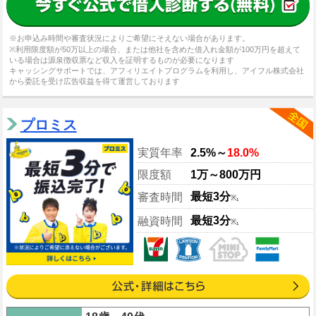
※お申込み時間や審査状況によりご希望にそえない場合があります。
※利用限度額が50万以上の場合、または他社を含めた借入れ金額が100万円を超えて
いる場合は源泉徴収票など収入を証明するものが必要になります
キャッシングサポートでは、アフィリエイトプログラムを利用し、アイフル株式会社
から委託を受け広告収益を得て運営しております
プロミス
実質年率
2.5%～
18.0%
限度額
1万～800万円
最短3分
審査時間
※₁
最短3分
融資時間
※₁