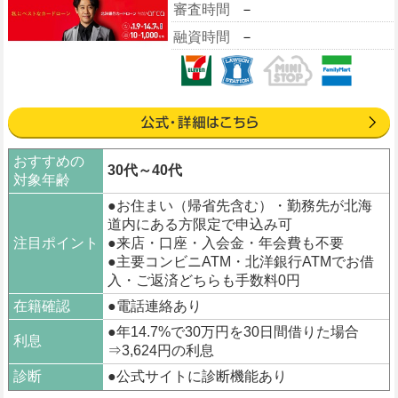
審査時間
－
融資時間
－
おすすめの
30代～40代
対象年齢
●お住まい（帰省先含む）・勤務先が北海
道内にある方限定で申込み可
注目ポイント
●来店・口座・入会金・年会費も不要
●主要コンビニATM・北洋銀行ATMでお借
入・ご返済どちらも手数料0円
在籍確認
●電話連絡あり
●年14.7%で30万円を30日間借りた場合
利息
⇒3,624円の利息
診断
●公式サイトに診断機能あり