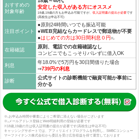
18歳～40代
おすすめの
安定した収入がある方にオススメ
対象年齢
18歳,19歳の方もお申込み可能ですが、
収入証明書の提出が必要
です
(高校生は申込不可)
●原則24時間いつでも振込可能
注目ポイント
●
WEB完結ならカードレスで郵送物が不要
●
はじめての方は30日間利息０円
※₂
原則、電話での在籍確認なし
在籍確認
コンビニでもこっそりバレずに借入OK
年18.0%で5万円を30日間借りた場合
利息
⇒
739円の利息
公式サイトの診断機能で融資可能か事前に
診断
分かる
※₁お申込み時間や審査によりご希望に添えない場合がございます
※₂メールアドレス登録とWeb明細利用の登録が必要です
※18歳,19歳の方は収入証明書の提出が必要です(高校生は申込不可)
キャッシングサポートでは、アフィリエイトプログラムを利用し、SMBCコンシュー
マーファイナンス株式会社から委託を受け広告収益を得て運営しております