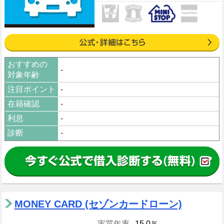
おすすめの
-
対象年齢
注目ポイント
-
在籍確認
-
利息
-
診断
-
MONEY CARD (セゾンカードローン)
実質年率
15.0％