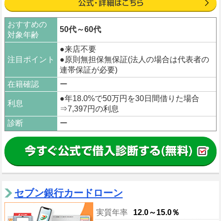
おすすめの
50代～60代
対象年齢
●来店不要
注目ポイント
●原則無担保無保証(法人の場合は代表者の
連帯保証が必要)
在籍確認
ー
●年18.0%で50万円を30日間借りた場合
利息
⇒7,397円の利息
診断
ー
セブン銀行カードローン
実質年率
12.0～15.0％