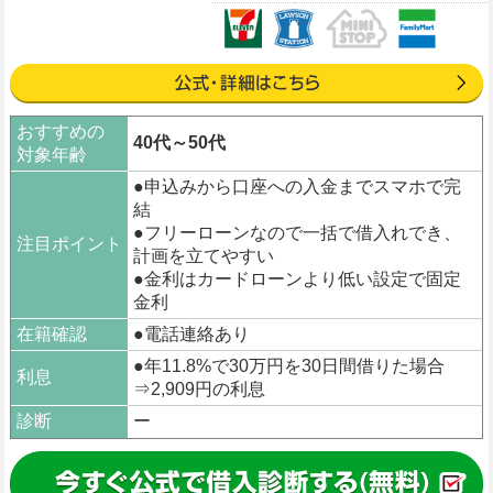
おすすめの
40代～50代
対象年齢
●申込みから口座への入金までスマホで完
結
●フリーローンなので一括で借入れでき、
注目ポイント
計画を立てやすい
●金利はカードローンより低い設定で固定
金利
在籍確認
●電話連絡あり
●年11.8%で30万円を30日間借りた場合
利息
⇒2,909円の利息
診断
ー