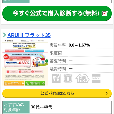
ARUHI フラット35
実質年率
0.6～1.67%
限度額
ー
審査時間
ー
融資時間
ー
おすすめの
30代～40代
対象年齢