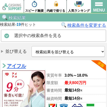
MENU
スピード融資
内緒で借りる
人気ランキング
検索結果
検索結果-
19
件ヒット
検索条件を変更する
選択中の検索条件を見る
並び替える
アイフル
実質年率
3.0%～18.0%
限度額
最大800万円
最短14分
審査時間
※
最短14分
融資時間
※