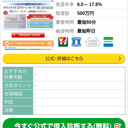
実質年率
6.0～ 17.8%
限度額
500万円
審査時間
最短60分
融資時間
最短即日
おすすめの
-
対象年齢
注目ポイント
-
在籍確認
-
利息
-
診断
-