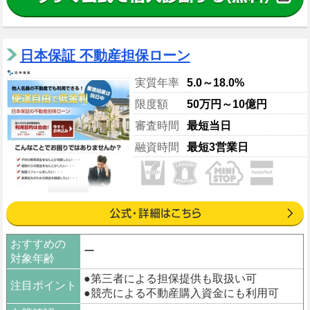
日本保証 不動産担保ローン
実質年率
5.0～18.0%
限度額
50万円～10億円
審査時間
最短当日
融資時間
最短3営業日
おすすめの
ー
対象年齢
●第三者による担保提供も取扱い可
注目ポイント
●競売による不動産購入資金にも利用可