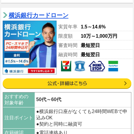
横浜銀行カードローン
実質年率
1.5～14.6%
限度額
10万～1,000万円
審査時間
最短翌日
融資時間
最短翌日
おすすめの
50代～60代
対象年齢
●横浜銀行口座がなくても24時間WEBで申
注目ポイント
込みOK
●契約と同時に融資可
在籍確認
●電話連絡あり