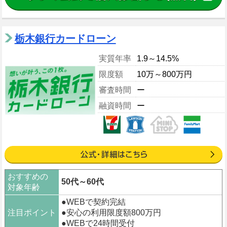
栃木銀行カードローン
実質年率
1.9～14.5%
限度額
10万～800万円
審査時間
ー
融資時間
ー
おすすめの
50代～60代
対象年齢
●WEBで契約完結
注目ポイント
●安心の利用限度額800万円
●WEBで24時間受付