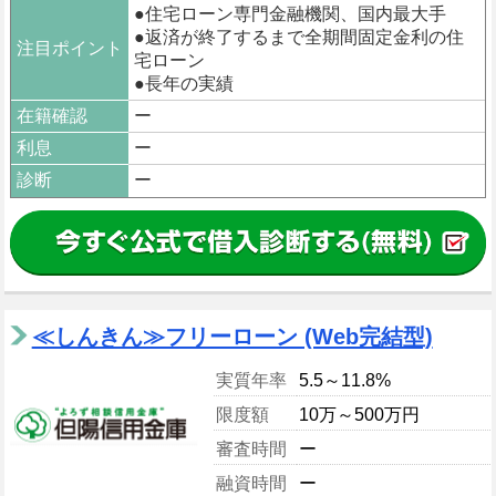
●住宅ローン専門金融機関、国内最大手
●返済が終了するまで全期間固定金利の住
注目ポイント
宅ローン
●長年の実績
在籍確認
ー
利息
ー
診断
ー
≪しんきん≫フリーローン (Web完結型)
実質年率
5.5～11.8%
限度額
10万～500万円
審査時間
ー
融資時間
ー