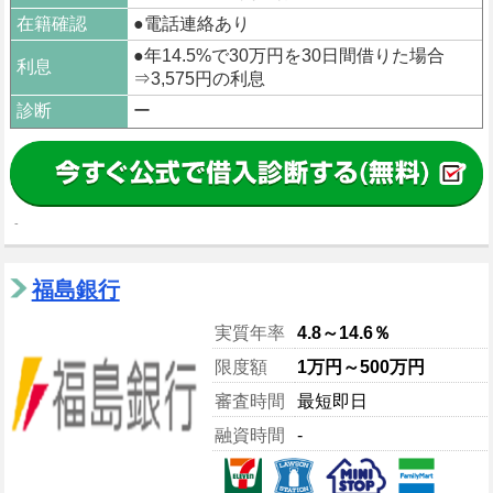
在籍確認
●電話連絡あり
●年14.5%で30万円を30日間借りた場合
利息
⇒3,575円の利息
診断
ー
-
福島銀行
実質年率
4.8～14.6％
限度額
1万円～500万円
審査時間
最短即日
融資時間
‐