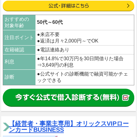
おすすめの
50代～60代
対象年齢
●来店不要
注目ポイント
●返済は月々2,000円～でOK
在籍確認
●電話連絡あり
●年14.8%で30万円を30日間借りた場合
利息
⇒3,649円の利息
●公式サイトの診断機能で融資可能かチェ
診断
ックできる
【経営者・事業主専用】オリックスVIPロー
ンカードBUSINESS