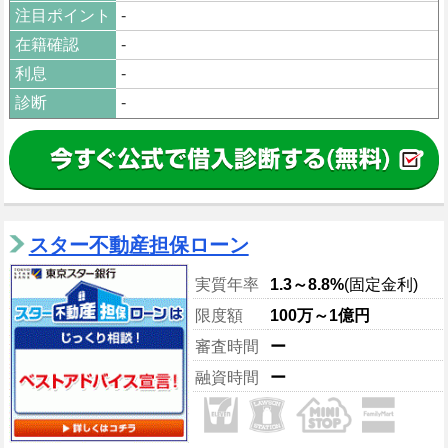
注目ポイント
-
在籍確認
-
利息
-
診断
-
スター不動産担保ローン
実質年率
1.3～8.8%
(固定金利)
限度額
100万～1億円
審査時間
ー
融資時間
ー