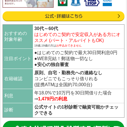
30代～60代
おすすめの
はじめてのご契約で安定収入がある方にオ
対象年齢
ススメ (パート・アルバイトもOK)
18歳,19歳の方は
お申込みできません
●はじめてのご契約で最大30日間利息0円
注目ポイント
●WEB完結！郵送物一切なし
●
安心の独自審査
原則、自宅・勤務先への連絡なし
在籍確認
コンビニでもこっそり借りれる
(提携ATMは全国約70,000台)
年18.0%で10万円を30日間借りた場合
利息
⇒
1,479円の利息
公式サイトの1秒診断で融資可能かチェッ
診断
クできる