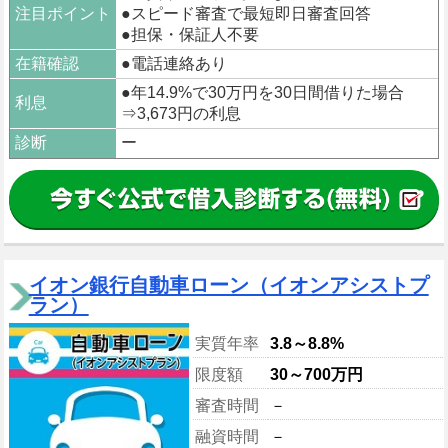
注目ポイント
●スピード審査で最短即日審査回答
●担保・保証人不要
在籍確認
●電話連絡あり
●年14.9%で30万円を30日間借りた場合
利息
⇒3,673円の利息
診断
ー
イオン銀行自動車ローン（イオンアシストプ
ラン）
実質年率
3.8～8.8%
限度額
30～700万円
審査時間
－
融資時間
－