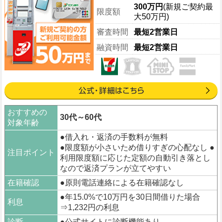
300万円
(新規ご契約最
限度額
大50万円)
審査時間
最短2営業日
融資時間
最短2営業日
おすすめの
30代～60代
対象年齢
●借入れ・返済の手数料が無料
●限度額が小さいため借りすぎの心配なし ●
注目ポイント
利用限度額に応じた定額の自動引き落とし
なので返済プランが立てやすい
在籍確認
●原則電話連絡による在籍確認なし
●年15.0%で10万円を30日間借りた場合
利息
⇒1,232円の利息
診断
●公式サイトに診断機能あり