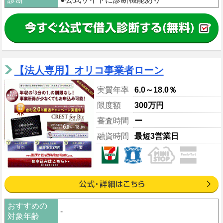
【法人専用】オリコ事業者ローン
実質年率
6.0～18.0％
限度額
300万円
審査時間
ー
融資時間
最短3営業日
おすすめの
-
対象年齢